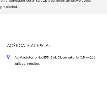
en el Simulador están sujetas a cambios sin previo aviso.
a propiedad.
ACÉRCATE AL IPEJAL
Av. Magisterio No.1155, Col. Observatorio C.P. 44266,
Jalisco, México.