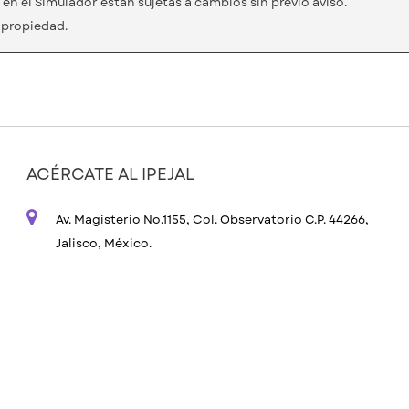
en el Simulador están sujetas a cambios sin previo aviso.
a propiedad.
ACÉRCATE AL IPEJAL
Av. Magisterio No.1155, Col. Observatorio C.P. 44266,
Jalisco, México.